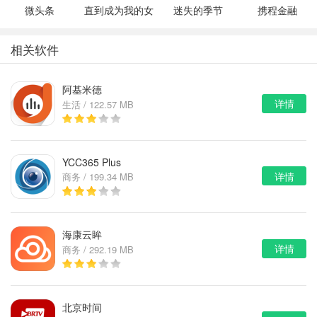
微头条
直到成为我的女
迷失的季节
携程金融
朋友为止（附完
v0.7R3
美攻略）
相关软件
阿基米德
详情
生活 / 122.57 MB
YCC365 Plus
详情
商务 / 199.34 MB
海康云眸
详情
商务 / 292.19 MB
北京时间