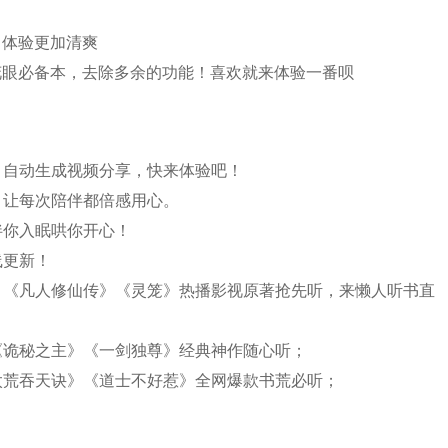
，体验更加清爽
花眼必备本，去除多余的功能！喜欢就来体验一番呗
，自动生成视频分享，快来体验吧！
，让每次陪伴都倍感用心。
伴你入眠哄你开心！
线更新！
角》《凡人修仙传》《灵笼》热播影视原著抢先听，来懒人听书直
《诡秘之主》《一剑独尊》经典神作随心听；
太荒吞天诀》《道士不好惹》全网爆款书荒必听；