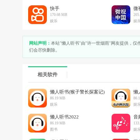
快手
微
170.68 MB
205
娱乐
娱
网站声明：
本站"懒人听书"由"许一世烟雨"网友提供，
们会尽快删除。
相关软件
懒人听书(猴子警长探案记)
懒
86.19 MB
86.
娱乐
娱
懒人听书2022
音
86.19 MB
133
图书
娱