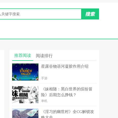
推荐阅读
阅读排行
星露谷物语河凝胶作用介绍
手游
《妹相随：黑白世界的缤纷冒
险》后期怎么挣钱？
单机
《淫习的幽世村》全CG解锁攻
略大全