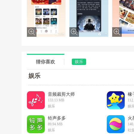
猜你喜欢
娱乐
娱乐
音频裁剪大师
橡
133.13 MB
112
娱乐
娱
铃声多多
火
89.94 MB
140
娱乐
社