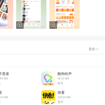
更多>>
子星座
酷狗铃声
.94 MB
60.20 MB
乐
娱乐
星
快看
.24 MB
109.64 MB
交
图书