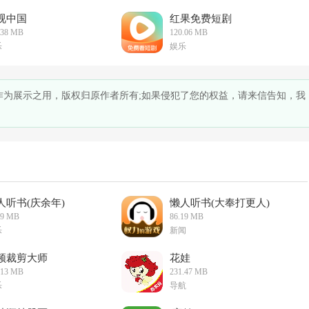
视中国
红果免费短剧
.38 MB
120.06 MB
乐
娱乐
仅作为展示之用，版权归原作者所有;如果侵犯了您的权益，请来信告知，我
人听书(庆余年)
懒人听书(大奉打更人)
19 MB
86.19 MB
乐
新闻
频裁剪大师
花娃
.13 MB
231.47 MB
乐
导航