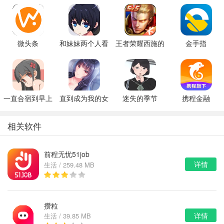
微头条
和妹妹两个人看
王者荣耀西施的
金手指
家
假期模拟器3b
一直合宿到早上
直到成为我的女
迷失的季节
携程金融
朋友为止（附完
v0.7R3
美攻略）
相关软件
前程无忧51job
详情
生活 / 259.48 MB
攒粒
详情
生活 / 39.85 MB