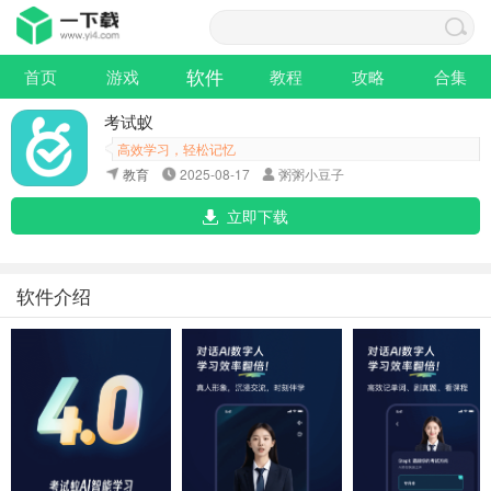
软件
首页
游戏
教程
攻略
合集
考试蚁
高效学习，轻松记忆
教育
2025-08-17
粥粥小豆子
立即下载
软件介绍