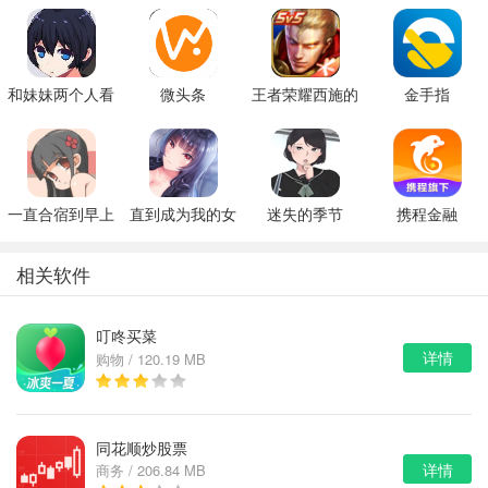
和妹妹两个人看
微头条
王者荣耀西施的
金手指
家
假期模拟器3b
一直合宿到早上
直到成为我的女
迷失的季节
携程金融
朋友为止（附完
v0.7R3
美攻略）
相关软件
叮咚买菜
详情
购物 / 120.19 MB
同花顺炒股票
详情
商务 / 206.84 MB