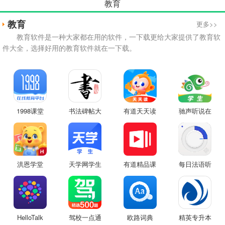
教育
教育
更多>>
教育软件是一种大家都在用的软件，一下载更给大家提供了教育软
件大全，选择好用的教育软件就在一下载。
1998课堂
书法碑帖大
有道天天读
驰声听说在
全
线
洪恩学堂
天学网学生
有道精品课
每日法语听
力
HelloTalk
驾校一点通
欧路词典
精英专升本