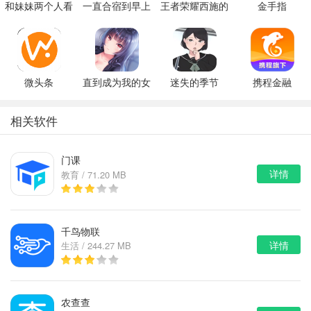
和妹妹两个人看
一直合宿到早上
王者荣耀西施的
金手指
家
假期模拟器3b
微头条
直到成为我的女
迷失的季节
携程金融
朋友为止（附完
v0.7R3
美攻略）
相关软件
门课
详情
教育 / 71.20 MB
千鸟物联
详情
生活 / 244.27 MB
农查查