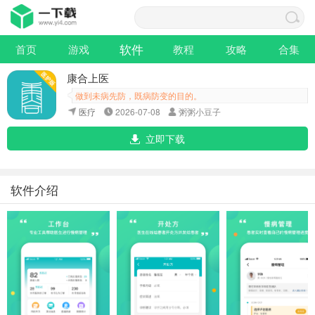
软件
首页
游戏
教程
攻略
合集
康合上医
做到未病先防，既病防变的目的。
医疗
2026-07-08
粥粥小豆子
立即下载
软件介绍