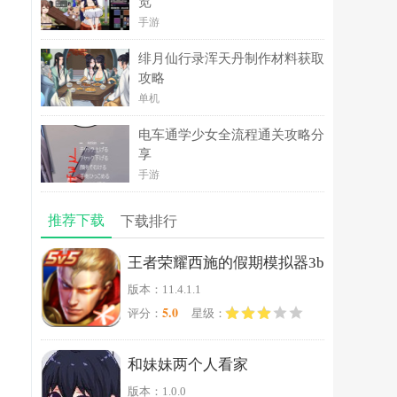
览
手游
绯月仙行录浑天丹制作材料获取
攻略
单机
电车通学少女全流程通关攻略分
享
手游
推荐下载
下载排行
王者荣耀西施的假期模拟器3b
版本：11.4.1.1
5.0
评分：
星级：
和妹妹两个人看家
版本：1.0.0