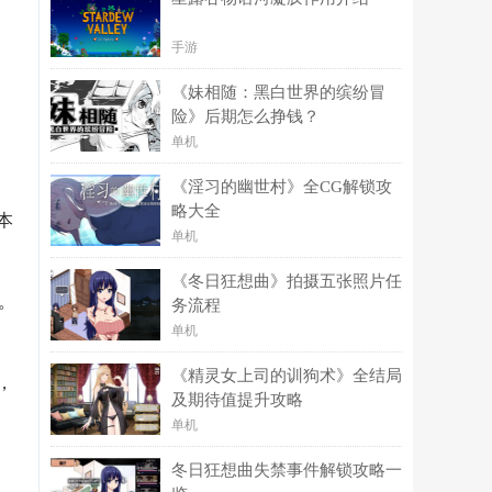
手游
《妹相随：黑白世界的缤纷冒
险》后期怎么挣钱？
单机
《淫习的幽世村》全CG解锁攻
略大全
本
单机
《冬日狂想曲》拍摄五张照片任
。
务流程
单机
《精灵女上司的训狗术》全结局
，
及期待值提升攻略
单机
冬日狂想曲失禁事件解锁攻略一