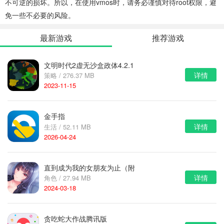
不可逆的损坏。所以，在使用vmos时，请务必谨慎对待root权限，避
免一些不必要的风险。
最新游戏
推荐游戏
文明时代2虚无沙盒政体4.2.1
详情
策略 / 276.37 MB
2023-11-15
金手指
详情
生活 / 52.11 MB
2026-04-24
直到成为我的女朋友为止（附
详情
角色 / 27.94 MB
完美攻略）
2024-03-18
贪吃蛇大作战腾讯版