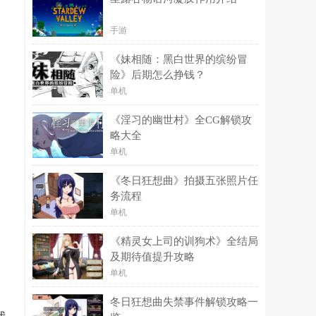
手游
《妹相随：黑白世界的缤纷冒
险》后期怎么挣钱？
单机
《淫习的幽世村》全CG解锁攻
略大全
单机
《冬日狂想曲》拍摄五张照片任
务流程
单机
《精灵女上司的训狗术》全结局
及期待值提升攻略
单机
冬日狂想曲失禁事件解锁攻略一