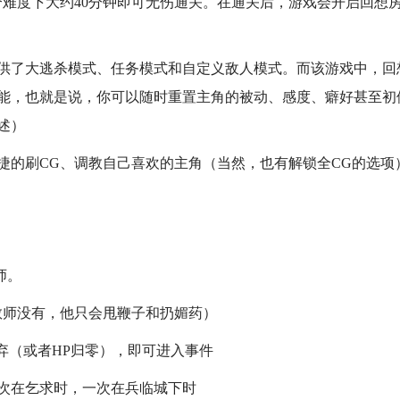
个难度下大约40分钟即可无伤通关。在通关后，游戏会开启回想
供了大逃杀模式、任务模式和自定义敌人模式。而该游戏中，回
能，也就是说，你可以随时重置主角的被动、感度、癖好甚至初
述）
捷的刷CG、调教自己喜欢的主角（当然，也有解锁全CG的选项
师。
教师没有，他只会甩鞭子和扔媚药）
弃（或者HP归零），即可进入事件
次在乞求时，一次在兵临城下时