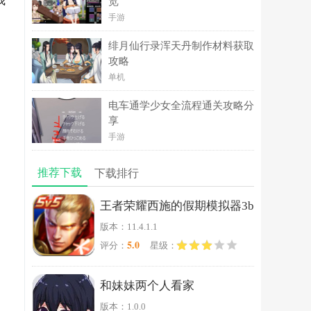
我
览
手游
绯月仙行录浑天丹制作材料获取
攻略
单机
电车通学少女全流程通关攻略分
享
手游
推荐下载
下载排行
王者荣耀西施的假期模拟器3b
版本：11.4.1.1
5.0
评分：
星级：
和妹妹两个人看家
版本：1.0.0