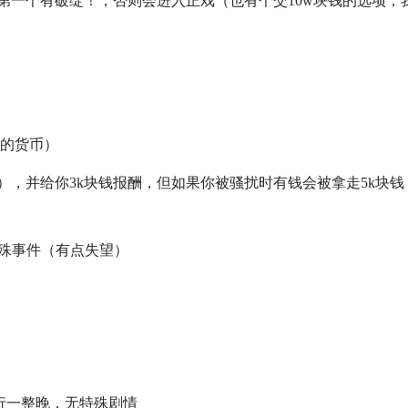
第一个有破绽！，否则会进入正戏（也有个交10w块钱的选项，
易的货币）
，并给你3k块钱报酬，但如果你被骚扰时有钱会被拿走5k块钱
北特殊事件（有点失望）
进行一整晚，无特殊剧情