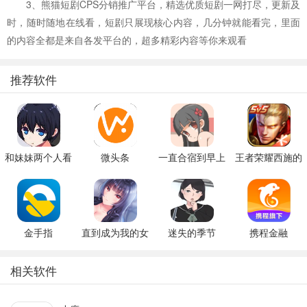
3、熊猫短剧CPS分销推广平台，精选优质短剧一网打尽，更新及
时，随时随地在线看，短剧只展现核心内容，几分钟就能看完，里面
的内容全都是来自各发平台的，超多精彩内容等你来观看
推荐软件
和妹妹两个人看
微头条
一直合宿到早上
王者荣耀西施的
家
假期模拟器3b
金手指
直到成为我的女
迷失的季节
携程金融
朋友为止（附完
v0.7R3
美攻略）
相关软件