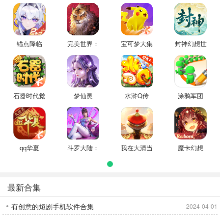
锚点降临
完美世界：
宝可梦大集
封神幻想世
诸神之战
结
界
石器时代觉
梦仙灵
水浒Q传
涂鸦军团
醒
qq华夏
斗罗大陆：
我在大清当
魔卡幻想
猎魂世界
皇帝
最新合集
有创意的短剧手机软件合集
2024-04-01