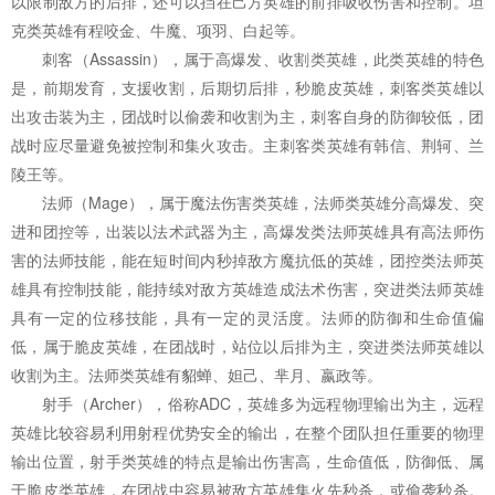
以限制敌方的后排，还可以挡在己方英雄的前排吸收伤害和控制。坦
克类英雄有程咬金、牛魔、项羽、白起等。
刺客（Assassin），属于高爆发、收割类英雄，此类英雄的特色
是，前期发育，支援收割，后期切后排，秒脆皮英雄，刺客类英雄以
出攻击装为主，团战时以偷袭和收割为主，刺客自身的防御较低，团
战时应尽量避免被控制和集火攻击。主刺客类英雄有韩信、荆轲、兰
陵王等。
法师（Mage），属于魔法伤害类英雄，法师类英雄分高爆发、突
进和团控等，出装以法术武器为主，高爆发类法师英雄具有高法师伤
害的法师技能，能在短时间内秒掉敌方魔抗低的英雄，团控类法师英
雄具有控制技能，能持续对敌方英雄造成法术伤害，突进类法师英雄
具有一定的位移技能，具有一定的灵活度。法师的防御和生命值偏
低，属于脆皮英雄，在团战时，站位以后排为主，突进类法师英雄以
收割为主。法师类英雄有貂蝉、妲己、芈月、嬴政等。
射手（Archer），俗称ADC，英雄多为远程物理输出为主，远程
英雄比较容易利用射程优势安全的输出，在整个团队担任重要的物理
输出位置，射手类英雄的特点是输出伤害高，生命值低，防御低、属
于脆皮类英雄，在团战中容易被敌方英雄集火先秒杀，或偷袭秒杀。