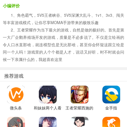
小编评价
1、角色霸气，5V5王者峡谷、5V5深渊大乱斗、1v1、3v3、闯关
等丰富游戏模式，让你尽享MOMA手游带来的极致乐趣
2、王者荣耀作为当下最火的游戏，自然是做的极好的。首先是第
一大厂企鹅养殖场开发的游戏，质量是不必多说了。不仅是立绘画的
令人口水直那啥，就连模型也是无比那啥，甚至你会怀疑这跟立绘是
同一个人吗！游戏里的人个个都是人才，说话又好听，时不时就会问
候一下亲属什么的，我超喜欢这里
推荐游戏
微头条
和妹妹两个人看
王者荣耀西施的
金手指
家
假期模拟器3b