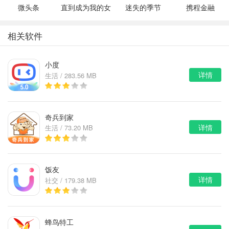
微头条
直到成为我的女
迷失的季节
携程金融
朋友为止（附完
v0.7R3
美攻略）
相关软件
小度
详情
生活 / 283.56 MB
奇兵到家
详情
生活 / 73.20 MB
饭友
详情
社交 / 179.38 MB
蜂鸟特工