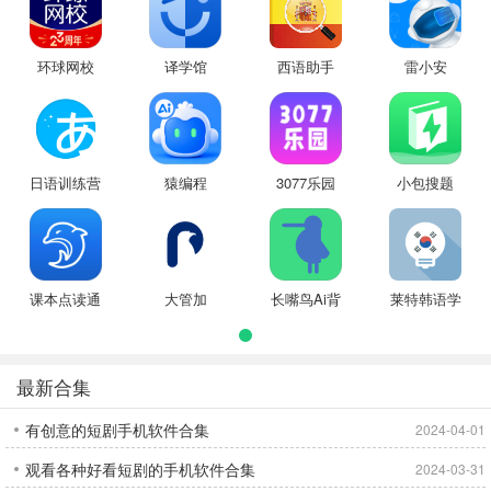
环球网校
译学馆
西语助手
雷小安
日语训练营
猿编程
3077乐园
小包搜题
课本点读通
大管加
长嘴鸟Ai背
莱特韩语学
诵
习背单词
最新合集
有创意的短剧手机软件合集
2024-04-01
观看各种好看短剧的手机软件合集
2024-03-31