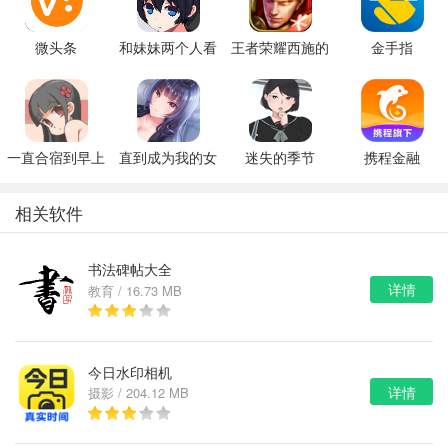
微头条
和妹妹两个人看
王者荣耀西施的
金手指
家
假期模拟器3b
一直合宿到早上
直到成为我的女
迷失的季节
携程金融
朋友为止（附完
v0.7R3
美攻略）
相关软件
书法碑帖大全
详情
教育 / 16.73 MB
今日水印相机
详情
摄影 / 204.12 MB