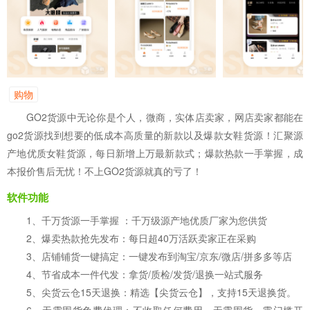
购物
GO2货源中无论你是个人，微商，实体店卖家，网店卖家都能在
go2货源找到想要的低成本高质量的新款以及爆款女鞋货源！汇聚源
产地优质女鞋货源，每日新增上万最新款式；爆款热款一手掌握，成
本报价售后无忧！不上GO2货源就真的亏了！
软件功能
1、千万货源一手掌握 ：千万级源产地优质厂家为您供货
2、爆卖热款抢先发布：每日超40万活跃卖家正在采购
3、店铺铺货一键搞定：一键发布到淘宝/京东/微店/拼多多等店
4、节省成本一件代发：拿货/质检/发货/退换一站式服务
5、尖货云仓15天退换：精选【尖货云仓】，支持15天退换货。