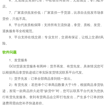
6、无需囤货免费代理：不收取任何费用，无需囤货，零门槛开
店。
7、厂家直供批发价低：厂家直供一手货源，比亲自去批发市场拿
货价，只低不高。
8、平台代发质检保障：支持所有主流快递，拿货、质检、发货、
退换服务等全程规范。
9、平台支持在线交易：专业支付，交易有保证，让线上交易0风
险。
软件问题
1、发货服务
GO2货源发货服务有两种：货齐再发、有货先发。具体情况您可
以根据商品拿货轨迹或订单实际发货情况联系平台代发。
1）货齐先发：订单全部商品拿到统一发出。
2）有货先发：若您单个订单商品数量大于1件，根据商品拿货轨
迹，发现一款商品持久处理“缺货中”时，您可以联系平台代发为您执
行有货先发服务。拿到有货商品会立即打包发出，产生多个订单的快
递费用需由您补齐快递差价。