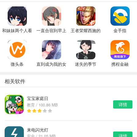
和妹妹两个人看
一直合宿到早上
王者荣耀西施的
金手指
家
假期模拟器3b
微头条
直到成为我的女
迷失的季节
携程金融
朋友为止（附完
v0.7R3
美攻略）
相关软件
宝宝家庭日
详情
教育 / 100.86 MB
来电闪光灯
详情
安全 / 21.05 MB