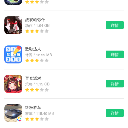
战双帕弥什
详情
动作 / 1.94 GB
数独达人
详情
休闲 / 12.59 MB
盲盒派对
详情
策略 / 1.15 GB
终极赛车
详情
赛车 / 115.40 MB