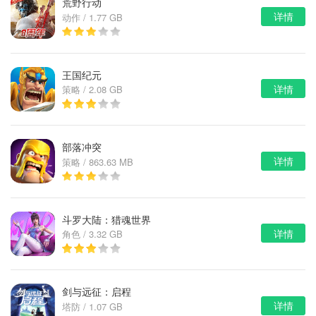
荒野行动
详情
动作 / 1.77 GB
王国纪元
详情
策略 / 2.08 GB
部落冲突
详情
策略 / 863.63 MB
斗罗大陆：猎魂世界
详情
角色 / 3.32 GB
剑与远征：启程
详情
塔防 / 1.07 GB