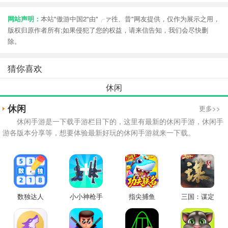
网站声明：
本站"傲游中国2"由"╭ァ徃、昔"网友提供，仅作为展示之用，
版权归原作者所有;如果侵犯了您的权益，请来信告知，我们会尽快删
除。
猜你喜欢
休闲
休闲
更多>>
休闲手游是一下载手游栏目下的，这里有最新的休闲手游，休闲手
游各版本分享等，想要体验最新好玩的休闲手游就来一下载。
数独达人
小小神枪手
指尖捕鱼
三国：谋定
天下