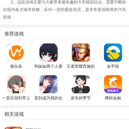
2、这款游戏主要为大家带来最有趣的卡车模拟玩法，需要不断的
在国内各大城市穿梭，应对一切的紧急状况，是非常值得推荐的汽车
游戏
推荐游戏
微头条
和妹妹两个人看
王者荣耀西施的
金手指
家
假期模拟器3b
一直合宿到早上
直到成为我的女
迷失的季节
携程金融
朋友为止（附完
v0.7R3
美攻略）
相关游戏