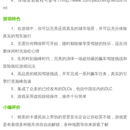
4、详细安装教程可参考>>http://www..com/jiaocheng/96328.ht
ml
游戏特色
1、在游戏中，你可以完美还原真实的城市场景，并可以充分体验
真实的驾车旅行
2、无需任何网络即可开始，随时都能够享受驾驶的快乐，适合消
磨休闲时光放松心情
3、生死时刻巅峰时代，完美的演绎一场超劲爆的飙车驾驶挑战和
冒险疯狂游戏玩法
4、高品质的模拟驾驶挑战，开车完成一系列飙车任务，真实的引
擎打造巅峰急速
5、集成了众多的已经发布的DLCs，包括中国在内的DLC
6、游戏采用虚拟按钮操作，操作十分简单
小编评价
1、精美的卡通风加上带劲的背景音乐定会让你欲罢不能，游戏更
是有着很多种跑车供你自由解锁，各种地图等你来探索了解