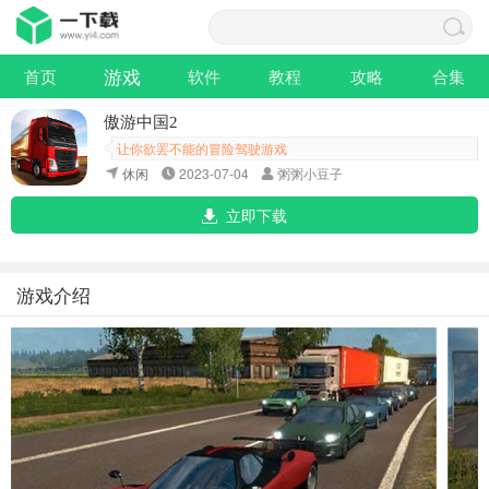
游戏
首页
软件
教程
攻略
合集
傲游中国2
让你欲罢不能的冒险驾驶游戏
休闲
2023-07-04
粥粥小豆子
立即下载
游戏介绍