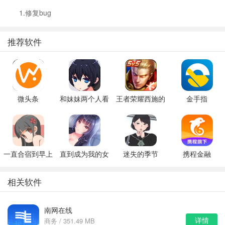
1.修复bug
推荐软件
微头条
和妹妹两个人看
王者荣耀西施的
金手指
家
假期模拟器3b
一直合宿到早上
直到成为我的女
迷失的季节
携程金融
朋友为止（附完
v0.7R3
美攻略）
相关软件
南网在线
详情
商务 / 351.49 MB