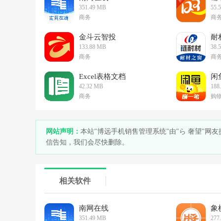
351.49 MB
55.
商务
商
金斗云智投
耐
133.88 MB
38.
商务
商
Excel表格文档
闲
42.32 MB
188
商务
购
网站声明：
本站"博远手机销售管理系统"由"ら 奢望"
信告知，我们会尽快删除。
相关软件
南网在线
象
351.49 MB
277