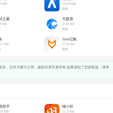
53 MB
103.64 MB
务
商务
材之窗
天眼查
58 MB
53.60 MB
务
商务
鱼
Timi记账
.11 MB
31.36 MB
物
商务
网友提供，仅作为展示之用，版权归原作者所有;如果侵犯了您的权益，请来
棋助手
铺小旺
.34 MB
55.53 MB