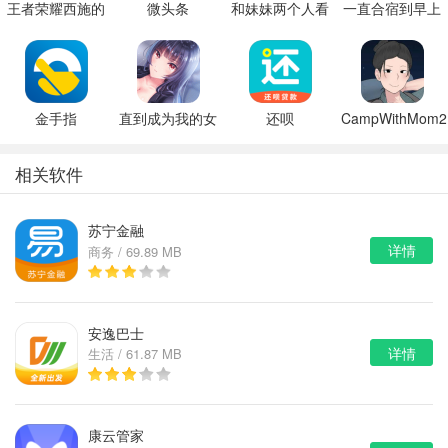
王者荣耀西施的
微头条
和妹妹两个人看
一直合宿到早上
假期模拟器3b
家
金手指
直到成为我的女
还呗
CampWithMom2
朋友为止（附完
美攻略）
相关软件
苏宁金融
详情
商务 / 69.89 MB
安逸巴士
详情
生活 / 61.87 MB
康云管家