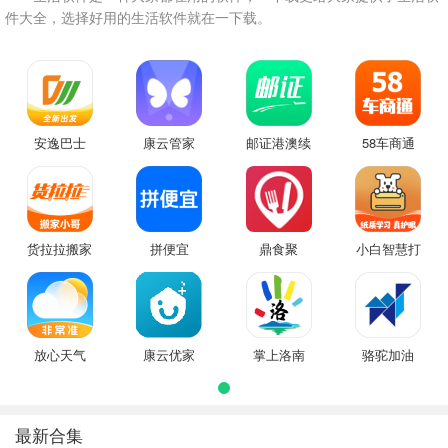
件大全，选择好用的生活软件就在一下载。
安逸巴士
康云管家
邮证港澳续
58车商通
签
货拉拉搬家
拼便宜
鼎食聚
小白智慧打
小哥
印
放心天气
康云优家
掌上洛南
骆驼加油
最新合集