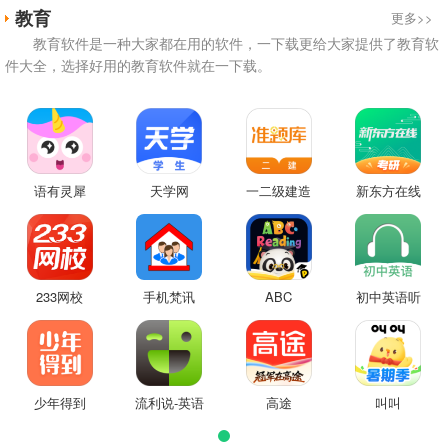
教育
更多>>
教育软件是一种大家都在用的软件，一下载更给大家提供了教育软
件大全，选择好用的教育软件就在一下载。
语有灵犀
天学网
一二级建造
新东方在线
师准题库
233网校
手机梵讯
ABC
初中英语听
Reading
力
少年得到
流利说-英语
高途
叫叫