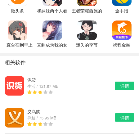
微头条
和妹妹两个人看
王者荣耀西施的
金手指
家
假期模拟器3b
一直合宿到早上
直到成为我的女
迷失的季节
携程金融
朋友为止（附完
v0.7R3
美攻略）
相关软件
识货
详情
生活 / 121.87 MB
义乌购
详情
导航 / 75.95 MB