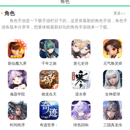
角色
角色
更多>>
角色手游是一下载手游栏目下的，这里有最新的角色手游，角色手
游各版本分享等，想要体验最新好玩的角色手游就来一下载。
新仙魔九界
千年之旅
第七史诗
元气唤灵师
魂器学院
御龙在天
逆水寒
女神星球
时间秩序
奇迹世界：
绯色回响
三国真龙传