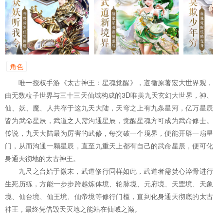
角色
唯一授权手游《太古神王：星魂觉醒》，遵循原著宏大世界观，
由无数粒子世界与三十三天仙域构成的3D唯美九天玄幻大世界，神、
仙、妖、魔、人共存于这九天大陆，天穹之上有九条星河，亿万星辰
皆为武命星辰，武道之人需沟通星辰，觉醒星魂方可成为武命修士。
传说，九天大陆最为厉害的武修，每突破一个境界，便能开辟一扇星
门，从而沟通一颗星辰，直至九重天上都有自己的武命星辰，便可化
身通天彻地的太古神王。
九尺之台始于微末，武道修行同样如此，武道者需焚心淬骨进行
生死历练，方能一步步跨越炼体境、轮脉境、元府境、天罡境、天象
境、仙台境、仙王境、仙帝境等修行门槛，直到化身通天彻底的太古
神王，最终凭借毁天灭地之能站在仙域之巅。