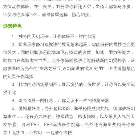
方位动作体验。在仙侠里，羽翼带你翱翔天空，坐骑让你策马奔腾，
仙女与你缠绵不休，仙剑多重选择，随心切换。
游戏特色
1、独特的天剑玩法，让你体验不一样的仙界
2、随着玩家修习鲲鹏诀的境界越来越高，你能获得的属性也会更
加强大，同时鲲鹏诀还能增加飞行模式的速度、加速、羽力等能力，
助你自在遨游太古世界。此外修炼鲲鹏诀还能解锁新的幻翼外形，从
散发着幽蓝光芒的“幽寒之翼”到迷幻剔透的“彩虹翎羽”，各类造型颜色
的幻翼任你选择
3、精致的动画场景刻画，展示恢弘的仙侠世界，让你可以完全沉
浸于此
4、奇特道具一网打尽，让你见识不一样的神魔法器
5、魔域猎妖兽，野外抢BOSS，和平秘境默契共战，须弥战场刺
激求生……还有势力联赛、神器试炼、跨服仙域，以及最具人气的天
梯争霸。各种PVE、PVP玩法任你挑选，当然还有海量奖励等你来
拿！无热血，不玄幻，一起战个痛快