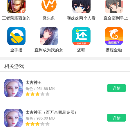
王者荣耀西施的
微头条
和妹妹两个人看
一直合宿到早上
假期模拟器3b
家
金手指
直到成为我的女
还呗
携程金融
朋友为止（附完
美攻略）
相关游戏
太古神王
详情
角色 / 951.86 MB
太古神王（百万余额刷充器）
详情
角色 / 985.00 MB