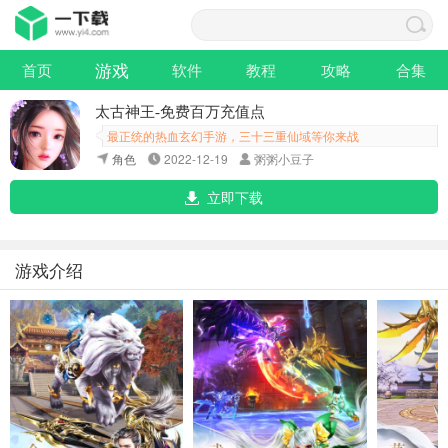
游戏
首页
软件
教程
攻略
合集
太古神王-免费百万充值点
最正统的热血玄幻手游，三十三重仙域等你来战
角色
2022-12-19
粥粥小豆子
立即下载
游戏介绍