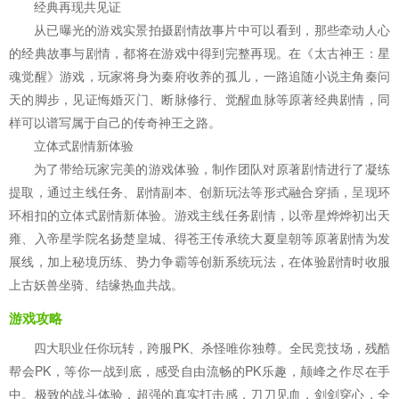
经典再现共见证
从已曝光的游戏实景拍摄剧情故事片中可以看到，那些牵动人心
的经典故事与剧情，都将在游戏中得到完整再现。在《太古神王：星
魂觉醒》游戏，玩家将身为秦府收养的孤儿，一路追随小说主角秦问
天的脚步，见证悔婚灭门、断脉修行、觉醒血脉等原著经典剧情，同
样可以谱写属于自己的传奇神王之路。
立体式剧情新体验
为了带给玩家完美的游戏体验，制作团队对原著剧情进行了凝练
提取，通过主线任务、剧情副本、创新玩法等形式融合穿插，呈现环
环相扣的立体式剧情新体验。游戏主线任务剧情，以帝星烨烨初出天
雍、入帝星学院名扬楚皇城、得苍王传承统大夏皇朝等原著剧情为发
展线，加上秘境历练、势力争霸等创新系统玩法，在体验剧情时收服
上古妖兽坐骑、结缘热血共战。
游戏攻略
四大职业任你玩转，跨服PK、杀怪唯你独尊。全民竞技场，残酷
帮会PK，等你一战到底，感受自由流畅的PK乐趣，颠峰之作尽在手
中。极致的战斗体验，超强的真实打击感，刀刀见血，剑剑穿心，全