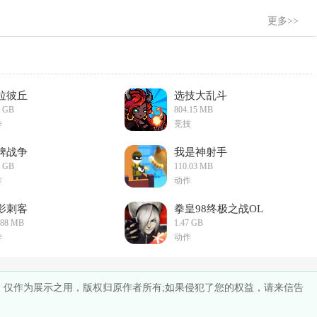
更多>>
拉彼丘
选技大乱斗
4 GB
804.15 MB
作
竞技
牌战争
我是神射手
7 GB
110.03 MB
作
动作
影刺客
拳皇98终极之战OL
.88 MB
1.47 GB
作
动作
供，仅作为展示之用，版权归原作者所有;如果侵犯了您的权益，请来信告