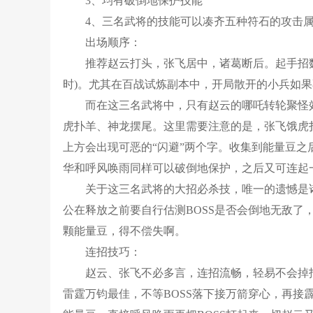
3、均有破倒地保护技能
4、三名武将的技能可以凑齐五种符石的攻击
出场顺序：
推荐赵云打头，张飞居中，诸葛断后。起手招数
时)。尤其在百战试炼副本中，开局散开的小兵如果
而在这三名武将中，只有赵云的哪吒转轮聚怪
虎扑羊、神龙摆尾。这里需要注意的是，张飞饿虎扑
上方会出现可恶的“闪避”两个字。收集到能量豆
华和呼风唤雨同样可以破倒地保护，之后又可连起
关于这三名武将的大招必杀技，唯一的遗憾是
公在释放之前要自行估测BOSS是否会倒地无敌了
颗能量豆，得不偿失啊。
连招技巧：
赵云、张飞不必多言，连招流畅，轻易不会掉
雷霆万钧最佳，不等BOSS落下接万箭穿心，再接