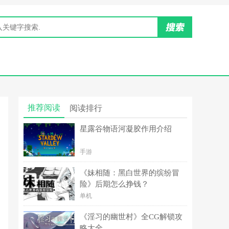
推荐阅读
阅读排行
星露谷物语河凝胶作用介绍
手游
《妹相随：黑白世界的缤纷冒
险》后期怎么挣钱？
单机
《淫习的幽世村》全CG解锁攻
略大全