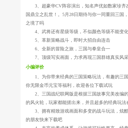
3、超豪华CV阵容演出，知名声优如数家珍
国鼎立之乱世！。5月28日期待与你一同重回三国
之境了吗
4、武将还有星级等级，不似颜色等级不能变
5、革新策略战斗，即时大招自由连击
6、全新的冒险之旅，三国与拳皇合一
7、顶级写实画面，力求再现三国群雄真实风
小编评价
1、为你带来经典的三国策略玩法，有趣的三
你无限金币元宝等福利，欢迎各位下载试玩
2、三国战纪联网版是根据三国故事完美改编
的风火轮，玩家都能搓出来，并且超多的经典玩法
3、拥有精致游戏画面和多变的战斗玩法，炫
的朋友快来下载吧