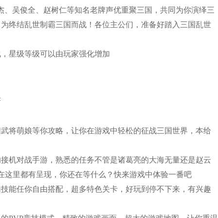
齐杰、吴俊全、赵树仁等知名老牌声优重聚三国，共同为你演绎三
，为终结乱世制霸三国而战！各位主公们，准备好踏入三国乱世
化，星级等级可以由玩家强化增加
采
国武将萌娘等你攻略，让你在游戏中轻松的征战三国世界，本给
的接机对战手游，熟悉的任务不管是诸葛亮的大海无量还是赵云
在这里都有呈现，你还在等什么？快来游戏中体验一番吧
酷技能任你自由搭配，超多特色关卡，好玩到停不下来，有兴趣