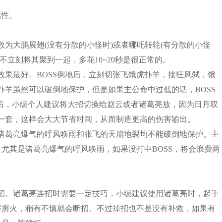
属性。
为大鹏展翅(没有分散的小怪时)或者哪吒转轮(有分散的小怪
不立刻将其聚到一起，多花10~20秒是很正常的。
效果最好。BOSS倒地后，立刻切张飞饿虎扑羊，接狂风弑，饿
羊虽然可以破倒地保护，但是如果主公命中过低的话，BOSS
之后，小编个人建议将大招切换给赵云或者诸葛亮放，因为日月双
一套，这样会大大节省时间，从而制造更高的伤害输出。
诸葛亮爆气的呼风唤雨和张飞的天崩地裂均不能破倒地保护。主
，尤其是诸葛亮爆气的呼风唤雨，如果没打中BOSS，将会浪费两
招。诸葛亮连招时需要一定技巧，小编建议使用诸葛亮时，起手
霹雳火，稍有不慎就会断招。不过掉招也不是没有补救，如果有