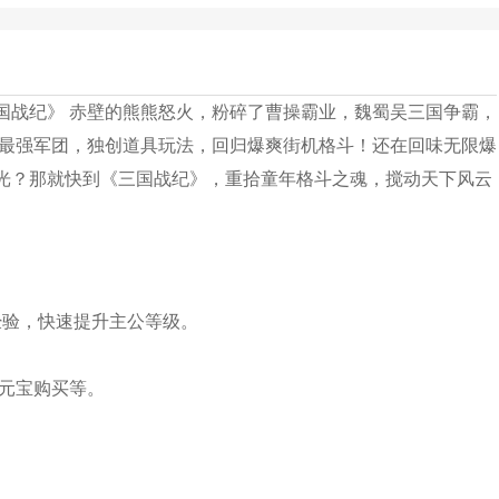
国战纪》 赤壁的熊熊怒火，粉碎了曹操霸业，魏蜀吴三国争霸，
世最强军团，独创道具玩法，回归爆爽街机格斗！还在回味无限爆
光？那就快到《三国战纪》，重拾童年格斗之魂，搅动天下风云
经验，快速提升主公等级。
;元宝购买等。