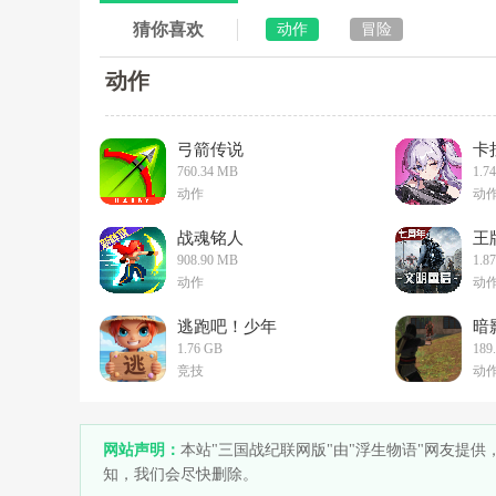
猜你喜欢
动作
冒险
动作
弓箭传说
卡
760.34 MB
1.7
动作
动
战魂铭人
王
908.90 MB
1.8
动作
动
逃跑吧！少年
暗
1.76 GB
189
竞技
动
网站声明：
本站"三国战纪联网版"由"浮生物语"网友提
知，我们会尽快删除。