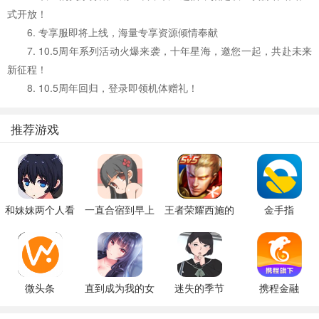
式开放！
6. 专享服即将上线，海量专享资源倾情奉献
7. 10.5周年系列活动火爆来袭，十年星海，邀您一起，共赴未来
新征程！
8. 10.5周年回归，登录即领机体赠礼！
推荐游戏
和妹妹两个人看
一直合宿到早上
王者荣耀西施的
金手指
家
假期模拟器3b
微头条
直到成为我的女
迷失的季节
携程金融
朋友为止（附完
v0.7R3
美攻略）