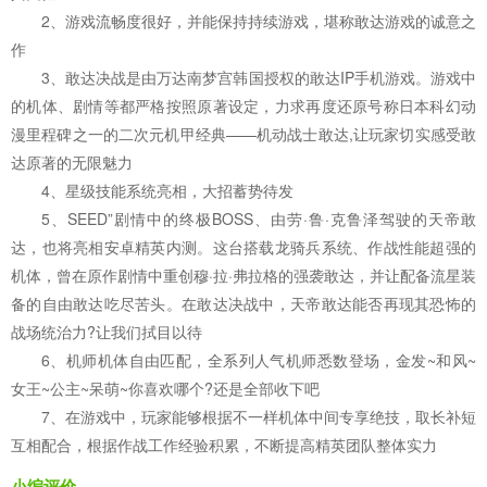
2、游戏流畅度很好，并能保持持续游戏，堪称敢达游戏的诚意之
作
3、敢达决战是由万达南梦宫韩国授权的敢达IP手机游戏。游戏中
的机体、剧情等都严格按照原著设定，力求再度还原号称日本科幻动
漫里程碑之一的二次元机甲经典——机动战士敢达,让玩家切实感受敢
达原著的无限魅力
4、星级技能系统亮相，大招蓄势待发
5、SEED”剧情中的终极BOSS、由劳·鲁·克鲁泽驾驶的天帝敢
达，也将亮相安卓精英内测。这台搭载龙骑兵系统、作战性能超强的
机体，曾在原作剧情中重创穆·拉·弗拉格的强袭敢达，并让配备流星装
备的自由敢达吃尽苦头。在敢达决战中，天帝敢达能否再现其恐怖的
战场统治力?让我们拭目以待
6、机师机体自由匹配，全系列人气机师悉数登场，金发~和风~
女王~公主~呆萌~你喜欢哪个?还是全部收下吧
7、在游戏中，玩家能够根据不一样机体中间专享绝技，取长补短
互相配合，根据作战工作经验积累，不断提高精英团队整体实力
小编评价