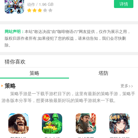
详情
动作 / 1.96 GB
网站声明：
本站"敢达决战"由"咖啡物语の"网友提供，仅作为展示之用，
版权归原作者所有;如果侵犯了您的权益，请来信告知，我们会尽快删
除。
猜你喜欢
策略
塔防
策略
更多>>
策略手游是一下载手游栏目下的，这里有最新的策略手游，策略手
游各版本分享等，想要体验最新好玩的策略手游就来一下载。