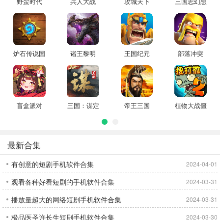
野蛮时代
兵人大战
攻城天下
三国志幻想
大陆
炉石传说国
诸王黎明
王国纪元
部落冲突
际服
盲盒派对
三国：谋定
帝王三国
植物大战僵
天下
尸2
最新合集
有创意的短剧手机软件合集
2024-04-01
观看各种好看短剧的手机软件合集
2024-03-31
播放量超大的网络短剧手机软件合集
2024-03-31
极品医圣许长生短剧手机软件合集
2024-03-30