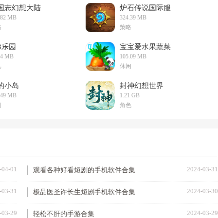
国志幻想大陆
炉石传说国际服
.82 MB
324.39 MB
略
策略
33乐园
宝宝爱水果蔬菜
24 MB
105.09 MB
具
休闲
的小岛
封神幻想世界
.49 MB
1.21 GB
闲
角色
-04-01
2024-03-31
观看各种好看短剧的手机软件合集
-03-31
2024-03-30
极品医圣许长生短剧手机软件合集
-03-29
2024-03-29
轻松不肝的手游合集