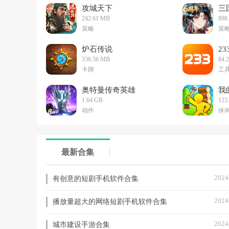
攻城天下
三
242.61 MB
898
策略
策
炉石传说
2
336.56 MB
84.
卡牌
工
奥特曼传奇英雄
我
1.64 GB
123
动作
休
最新合集
2024
有创意的短剧手机软件合集
2024
播放量超大的网络短剧手机软件合集
2024
城市建设手游合集