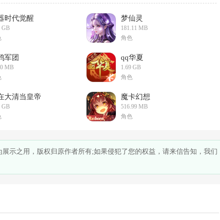
器时代觉醒
梦仙灵
3 GB
181.11 MB
色
角色
鸦军团
qq华夏
40 MB
1.69 GB
色
角色
在大清当皇帝
魔卡幻想
7 GB
516.99 MB
色
角色
作为展示之用，版权归原作者所有;如果侵犯了您的权益，请来信告知，我们