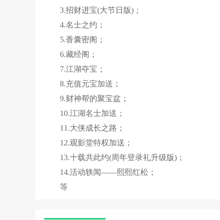
3.招财进宝(大节日版)；
4.名士之约；
5.香囊密阁；
6.藏经阁；
7.江湖夺宝；
8.充值元宝加送；
9.财神帮的聚宝盆；
10.江湖名士加送；
11.大侠成长之路；
12.观影堂特权加送；
13.十载共此约(周年登录礼升级版)；
14.活动轶闻——熙熙红松；
等