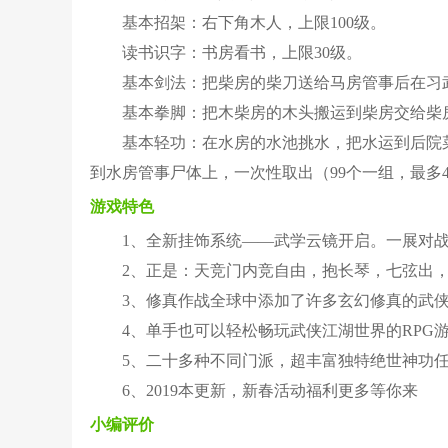
基本招架：右下角木人，上限100级。
读书识字：书房看书，上限30级。
基本剑法：把柴房的柴刀送给马房管事后在习武
基本拳脚：把木柴房的木头搬运到柴房交给柴房
基本轻功：在水房的水池挑水，把水运到后院菜
到水房管事尸体上，一次性取出（99个一组，最多
游戏特色
1、全新挂饰系统——武学云镜开启。一展对
2、正是：天竞门内竞自由，抱长琴，七弦出
3、修真作战全球中添加了许多玄幻修真的武
4、单手也可以轻松畅玩武侠江湖世界的RPG
5、二十多种不同门派，超丰富独特绝世神功
6、2019本更新，新春活动福利更多等你来
小编评价