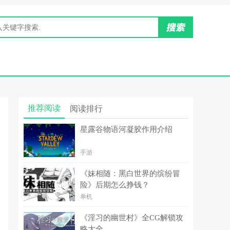
推荐阅读
阅读排行
星露谷物语河凝胶作用介绍
手游
《妹相随：黑白世界的缤纷冒
险》后期怎么挣钱？
单机
《淫习的幽世村》全CG解锁攻
略大全