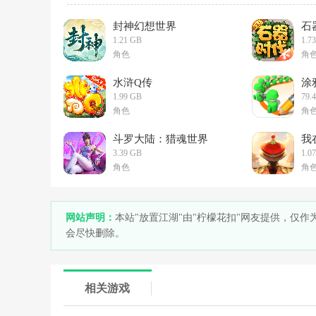
封神幻想世界
石
1.21 GB
1.7
角色
角
水浒Q传
涂
1.99 GB
79.
角色
角
斗罗大陆：猎魂世界
我
3.39 GB
1.0
角色
角
网站声明：
本站"放置江湖"由"柠檬花扣"网友提供，仅
会尽快删除。
相关游戏