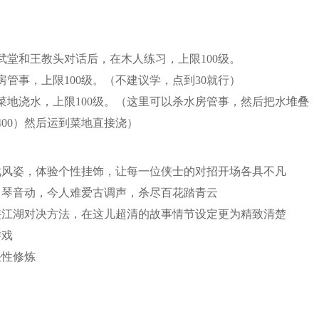
堂和王教头对话后，在木人练习，上限100级。
管事，上限100级。（不建议学，点到30就行）
地浇水，上限100级。（这里可以杀水房管事，然后把水堆叠
400）然后运到菜地直接浇）
战风姿，体验个性挂饰，让每一位侠士的对招开场各具不凡
，琴音动，今人难爱古调声，杀尽百花踏青云
侠江湖对决方法，在这儿超清的故事情节设定更为精致清楚
游戏
任性修炼