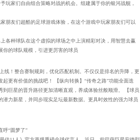
给予玩家们自由组合策略对战的机会。组建属于你的银河战舰，
玩家朋友们超酷的足球游戏体验，在这个游戏中玩家朋友们可以
界上各种球队在这个虚拟的球场之中上演精彩对决，用智慧去赢
展你的球队规模，引进更厉害的球员
统上线！整合赛制规则，优化匹配机制。不仅仅是排名的升降，更
起更有价值的挑战吧！ 【纵向转换】“传奇之路”功能全面迭
秀到巨星的晋升路径更加清晰直观，养成体验丝般顺滑。 【球员
的潜力新星，并同步现实足坛最新数据。更具时效性的强力球员
呼“圆梦了”
最佳11人》官方再爆重磅全球代言人。近日，前巴萨巨星安德烈