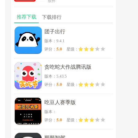
软件
推荐下载
下载排行
团子出行
版本：9.4.1
5.0
评分：
星级：
贪吃蛇大作战腾讯版
版本：5.43.5
5.0
评分：
星级：
吃豆人赛季版
版本：
5.0
评分：
星级：
顺顺智驾