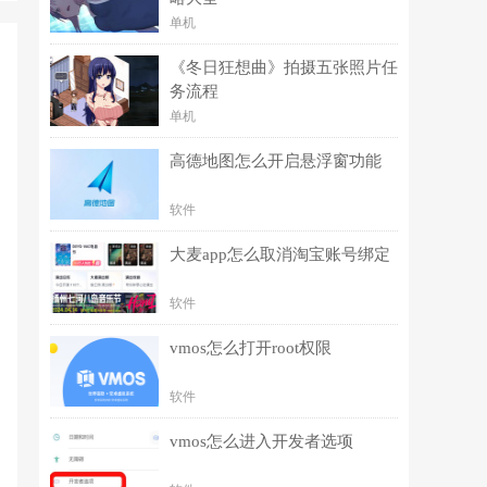
单机
《冬日狂想曲》拍摄五张照片任
务流程
单机
高德地图怎么开启悬浮窗功能
软件
大麦app怎么取消淘宝账号绑定
软件
vmos怎么打开root权限
软件
vmos怎么进入开发者选项