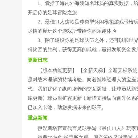
1、囊括了海内外海陵知名球员的真实数据，
开启你的足球冒险之旅
2、最佳11人这款足球类型休闲模拟游戏带给
尽情的畅玩这个游戏所带给你的乐趣体验
3、除了建设你的足球队伍之外，还可以和世
得比赛的胜利，获得更高的成就，赢得发展资金发
更新日志
【版本功能更新】 【全新天梯】全新天梯系
是对战术理解的持续考验。向着巅峰经理人的宝座发
代。我们优化了纵向培养的交互逻辑，让球员从新
库更新】球员库扩容更新！新增支持纵向晋升体系
已加入卡池，助您发掘未来的球王。
重点新闻
伊涅斯塔官宣代言足球手游《最佳11人》玩家直
继费尔南多·托雷斯之后，国产策略足球手游《