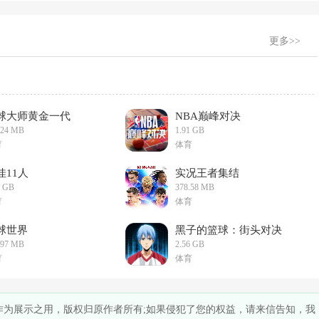
更多>>
球大师黄金一代
NBA巅峰对决
.24 MB
1.91 GB
育
体育
佳11人
实况王者集结
5 GB
378.58 MB
育
体育
球世界
黑子的篮球：街头对决
.97 MB
2.56 GB
育
体育
，仅作为展示之用，版权归原作者所有;如果侵犯了您的权益，请来信告知，我