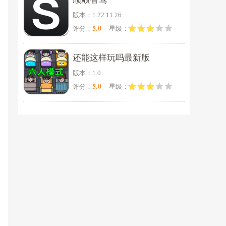
版本：1.22.11.26
5.0
评分：
星级：
还能这样玩吗最新版
版本：1.0
5.0
评分：
星级：