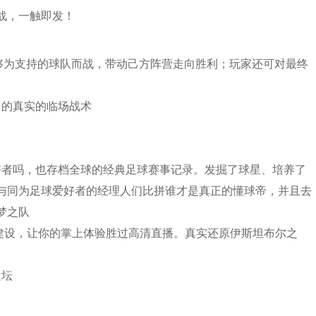
战，一触即发！
，能够为支持的球队而战，带动己方阵营走向胜利；玩家还可对最终
多的真实的临场战术
好者吗，也存档全球的经典足球赛事记录。发掘了球星、培养了
与同为足球爱好者的经理人们比拼谁才是真正的懂球帝，并且去
梦之队
场建设，让你的掌上体验胜过高清直播。真实还原伊斯坦布尔之
足坛