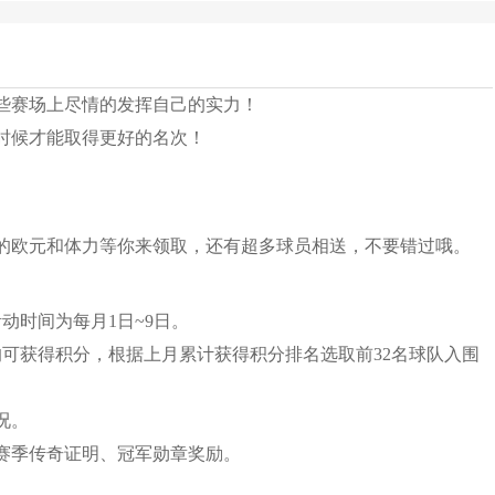
些赛场上尽情的发挥自己的实力！
时候才能取得更好的名次！
量的欧元和体力等你来领取，还有超多球员相送，不要错过哦。
动时间为每月1日~9日。
可获得积分，根据上月累计获得积分排名选取前32名球队入围
况。
赛季传奇证明、冠军勋章奖励。