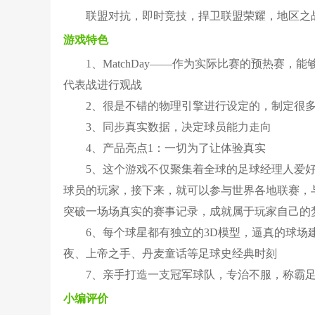
联盟对抗，即时竞技，捍卫联盟荣耀，地区之
游戏特色
1、MatchDay——作为实际比赛的预热赛
代表战进行观战
2、很是不错的物理引擎进行设定的，制定很
3、同步真实数据，决定球员能力走向
4、产品亮点1：一切为了让体验真实
5、这个游戏不仅聚集着全球的足球经理人爱
球员的玩家，接下来，就可以参与世界各地联赛，
突破一场场真实的赛事记录，成就属于玩家自己的
6、每个球星都有独立的3D模型，逼真的球
夜、上帝之手、丹麦童话等足球史经典时刻
7、亲手打造一支冠军球队，专治不服，称霸
小编评价