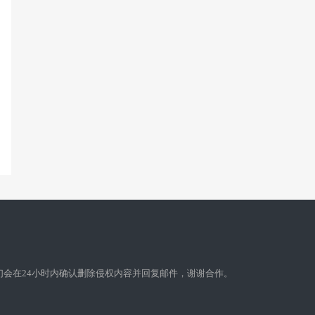
会在24小时内确认删除侵权内容并回复邮件，谢谢合作。