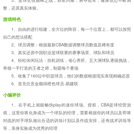
3、篮球竞技巅峰之战，群星闪耀，勇夺冠军，健康状态不断调
整，还原真实体验。
游戏特色
1、自由的进行组建，全方位的阵容，每一个位置上，都可以按照
自己的想法搭配
2、球员调整：根据最新CBA数据调整球员数值及稀有度
3、真实还原中国职业篮球联赛的赛事场景、球队和球员
4、轻松休闲玩法：挂机训练，省心养肝。五大洲球队逐级挑战，
率领一手打造的王者之师，制霸每个赛场
5、收集了160位中职篮球员，他们的数据根据现实表现精确还原
6、首充任意金额得橙色球员-易建联
小编评价
1、在手机上就能畅快play的迷你球场。授权，CBA篮球经营游
戏，这里你将化身成为一个球队的经理，需要根据你的球员以及即将
对战的对手球队做出合适的训练计划以及作战安排，还有战术训练等
等，亲身实验成为优秀的经理