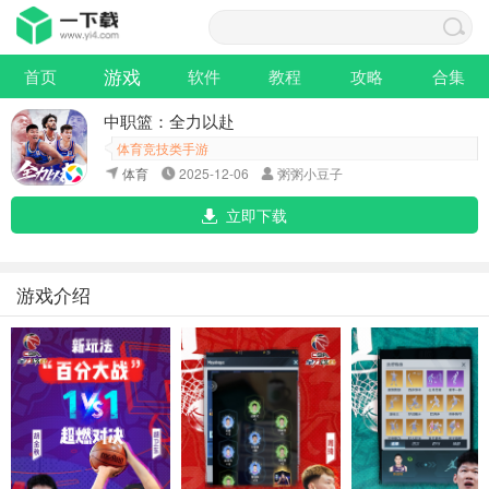
游戏
首页
软件
教程
攻略
合集
中职篮：全力以赴
体育竞技类手游
体育
2025-12-06
粥粥小豆子
立即下载
游戏介绍