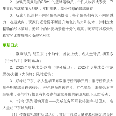
2、游戏完美复刻的CBA中的篮球运动员，个性人物养成系统，召
集喜欢的球星加入战队，实时组队，享受精彩的篮球盛宴
3、玩家可以选择不同的角色来扮演，每个角色都有其不同的魅
力，在游戏内，玩家们还需要不断提升角色的能力和技术，并制定出
精确的战术策略。游戏中的比赛场景也十分的逼真，玩家可以感受到
真实的比赛氛围和激烈的对抗
更新日志
1、巅峰球员-胡卫东（小前锋）首发上线，名人堂球员-胡卫东
（得分后卫）限时返场；
2、2025全明星球员-赵睿（得分后卫）、2025全明星球员-肯尼
思·洛夫顿（大前锋）限时返场；
3、巅峰胡卫东、名人堂胡卫东双排行榜活动开启；排行榜投放大
量全明星球员自选碎片、橙色球员自选碎片、红色星晶、海量钻石与
经验书，参与排行榜更有机会参与后续开展的胡卫东线下见面活动；
4、“传奇”系列活动开启——完成任务即可获得巅峰-胡卫东、名
人堂胡卫东球员碎片；
（1）传奇赠礼限时祈愿活动，签到可领取大量资源和限定球员碎