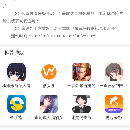
片；
（2）传奇再临任务开启，可获取大量橙色星晶、限定球员碎片、
球员状态恢复道具；
（3）巅峰胡卫东首发、名人堂胡卫东返场特惠礼包限时开售；
活动时间：2025/08/13 10:00-2025/08/28 09:59；
推荐游戏
和妹妹两个人看
微头条
王者荣耀西施的
一直合宿到早上
家
假期模拟器3b
金手指
直到成为我的女
迷失的季节
携程金融
朋友为止（附完
v0.7R3
美攻略）