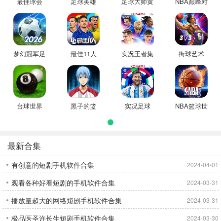
最佳球会
足球英雄
足球大师黄
NBA巅峰对
金一代
决
梦幻冠军足
最佳11人
实况王者集
街球艺术
球
结
台球世界
黑子的篮
实况足球
NBA篮球世
球：街头对
界
决
最新合集
有创意的短剧手机软件合集
2024-04-01
观看各种好看短剧的手机软件合集
2024-03-31
播放量超大的网络短剧手机软件合集
2024-03-31
极品医圣许长生短剧手机软件合集
2024-03-30