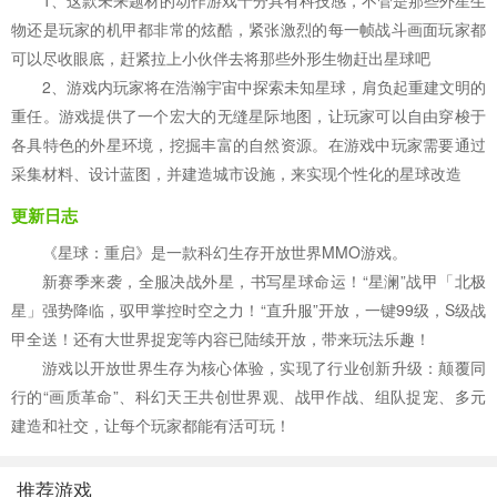
1、这款未来题材的动作游戏十分具有科技感，不管是那些外星生
物还是玩家的机甲都非常的炫酷，紧张激烈的每一帧战斗画面玩家都
可以尽收眼底，赶紧拉上小伙伴去将那些外形生物赶出星球吧
2、游戏内玩家将在浩瀚宇宙中探索未知星球，肩负起重建文明的
重任。游戏提供了一个宏大的无缝星际地图，让玩家可以自由穿梭于
各具特色的外星环境，挖掘丰富的自然资源。在游戏中玩家需要通过
采集材料、设计蓝图，并建造城市设施，来实现个性化的星球改造
更新日志
《星球：重启》是一款科幻生存开放世界MMO游戏。
新赛季来袭，全服决战外星，书写星球命运！“星澜”战甲「北极
星」强势降临，驭甲掌控时空之力！“直升服”开放，一键99级，S级战
甲全送！还有大世界捉宠等内容已陆续开放，带来玩法乐趣！
游戏以开放世界生存为核心体验，实现了行业创新升级：颠覆同
行的“画质革命”、科幻天王共创世界观、战甲作战、组队捉宠、多元
建造和社交，让每个玩家都能有活可玩！
推荐游戏