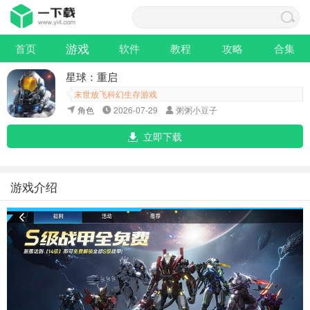
游戏
首页
软件
教程
攻略
合集
星球：重启
末世放飞科幻生存游戏
角色
2026-07-29
粥粥小豆子
立即下载
游戏介绍