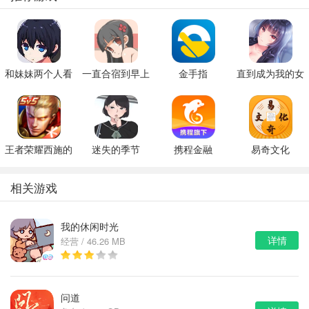
和妹妹两个人看
一直合宿到早上
金手指
直到成为我的女
家
朋友为止（附完
美攻略）
王者荣耀西施的
迷失的季节
携程金融
易奇文化
假期模拟器3b
v0.7R3
相关游戏
我的休闲时光
详情
经营 / 46.26 MB
问道