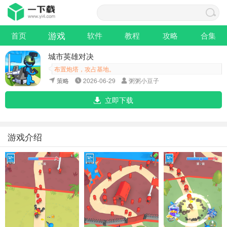
游戏
首页
软件
教程
攻略
合集
城市英雄对决
布置炮塔，攻占基地。
策略
2026-06-29
粥粥小豆子
立即下载
游戏介绍