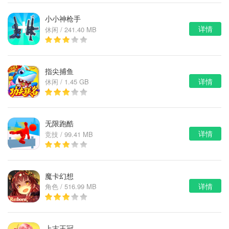
小小神枪手
详情
休闲 / 241.40 MB
指尖捕鱼
详情
休闲 / 1.45 GB
无限跑酷
详情
竞技 / 99.41 MB
魔卡幻想
详情
角色 / 516.99 MB
上古王冠