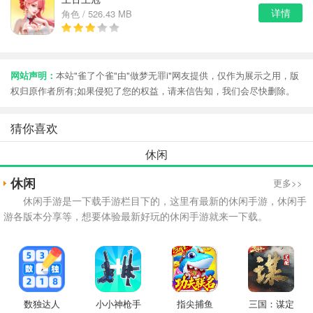
详情
角色 / 526.43 MB
网站声明：
本站"雀了个雀"由"做梦无罪i"网友提供，仅作为展示之用，版
权归原作者所有;如果侵犯了您的权益，请来信告知，我们会尽快删除。
猜你喜欢
休闲
休闲
更多>>
休闲手游是一下载手游栏目下的，这里有最新的休闲手游，休闲手
游各版本分享等，想要体验最新好玩的休闲手游就来一下载。
数独达人
小小神枪手
指尖捕鱼
三国：谋定