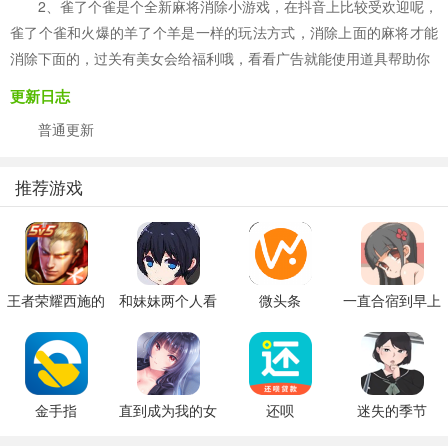
2、雀了个雀是个全新麻将消除小游戏，在抖音上比较受欢迎呢，
雀了个雀和火爆的羊了个羊是一样的玩法方式，消除上面的麻将才能
消除下面的，过关有美女会给福利哦，看看广告就能使用道具帮助你
更新日志
普通更新
推荐游戏
王者荣耀西施的
和妹妹两个人看
微头条
一直合宿到早上
假期模拟器3b
家
金手指
直到成为我的女
还呗
迷失的季节
朋友为止（附完
v0.7R3