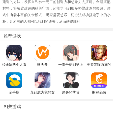
建造的方法，发挥自己独一无二的创造力和想象力去搭建。合理搭配
材料，将桥梁建造的精美牢固，还能学习到很多桥梁建造的知识。游
戏中有着丰富的关卡模式，玩家需要想尽一切办法成功搭建手中的小
桥，让所有的人都可以顺利的通关，从而获得胜利
推荐游戏
和妹妹两个人看
微头条
一直合宿到早上
王者荣耀西施的
家
假期模拟器3b
金手指
直到成为我的女
迷失的季节
携程金融
朋友为止（附完
v0.7R3
美攻略）
相关游戏