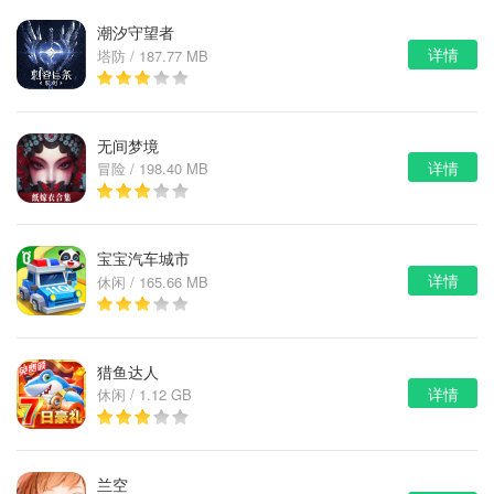
潮汐守望者
详情
塔防 / 187.77 MB
无间梦境
详情
冒险 / 198.40 MB
宝宝汽车城市
详情
休闲 / 165.66 MB
猎鱼达人
详情
休闲 / 1.12 GB
兰空