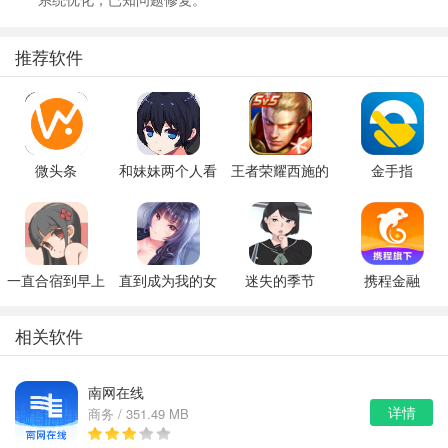
推荐软件
微头条
和妹妹两个人看
王者荣耀西施的
金手指
家
假期模拟器3b
一直合宿到早上
直到成为我的女
迷失的季节
携程金融
朋友为止（附完
v0.7R3
美攻略）
相关软件
南网在线
详情
商务 / 351.49 MB