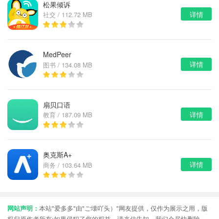
松果倾诉
详情
社交 / 112.72 MB
MedPeer
详情
图书 / 134.08 MB
扇贝口语
详情
教育 / 187.09 MB
奥克斯A+
详情
商务 / 103.64 MB
网站声明：
本站"爱多多"由"ご壊吖头）"网友提供，仅作为展示之用，版
权归原作者所有;如果侵犯了您的权益，请来信告知，我们会尽快删除。