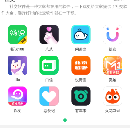
社交软件是一种大家都在用的软件，一下载更给大家提供了社交软
件大全，选择好用的社交软件就在一下载。
畅说108
爪爪
闲趣岛
饭友
Uki
口信
悦野圈
觅她
欢友
恋爱记
有车来
火花Chat