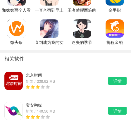
和妹妹两个人看
一直合宿到早上
王者荣耀西施的
金手指
家
假期模拟器3b
微头条
直到成为我的女
迷失的季节
携程金融
朋友为止（附完
v0.7R3
美攻略）
相关软件
北京时间
详情
新闻 / 238.92 MB
宝安融媒
详情
新闻 / 140.56 MB